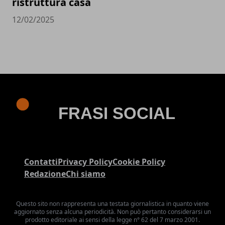
ristruttura casa
12/02/2025
Contatti
Privacy Policy
Cookie Policy
Redazione
Chi siamo
Questo sito non rappresenta una testata giornalistica in quanto viene
aggiornato senza alcuna periodicità. Non può pertanto considerarsi un
prodotto editoriale ai sensi della legge n° 62 del 7 marzo 2001.