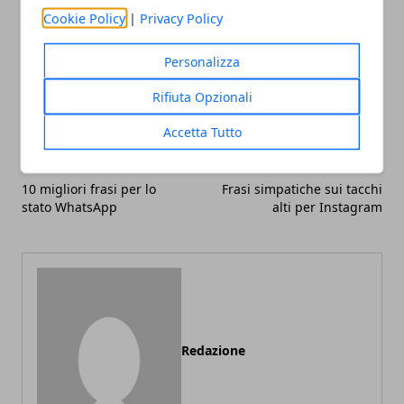
Cookie Policy
|
Privacy Policy
Personalizza
Facebook
Twitter
Whatsapp
Rifiuta Opzionali
Accetta Tutto
Articolo Precedente
Articolo Successivo
10 migliori frasi per lo
Frasi simpatiche sui tacchi
stato WhatsApp
alti per Instagram
Redazione