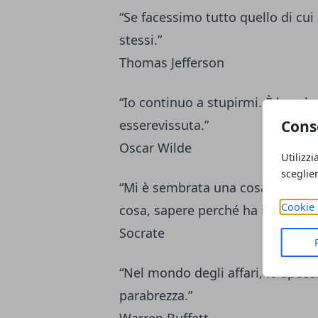
“Se facessimo tutto quello di c
stessi.”
Thomas Jefferson
“Io continuo a stupirmi. È la sol
Cons
esserevissuta.”
Oscar Wilde
Utilizzi
sceglie
“Mi è sembrata una cosa straordi
Cookie 
cosa, sapere perché ha inizio, per
Socrate
“Nel mondo degli affari, lo specc
parabrezza.”