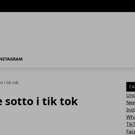
INSTAGRAM
 i tik tok
CA
Unc
 sotto i tik tok
Ne
Ins
Wha
Tik
Fac