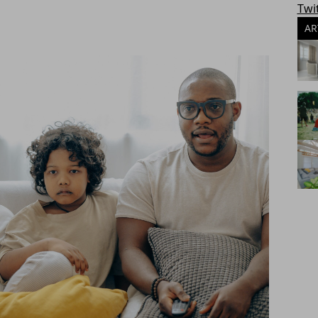
Twi
AR