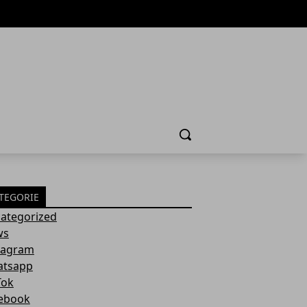
Cerca
TEGORIE
ategorized
ws
tagram
tsapp
Tok
ebook