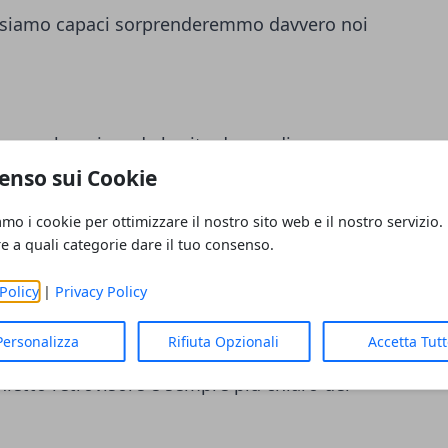
ui siamo capaci sorprenderemmo davvero noi
a cosa che mi renda la vita degna di
enso sui Cookie
amo i cookie per ottimizzare il nostro sito web e il nostro servizio.
re a quali categorie dare il tuo consenso.
naria: conoscere la spiegazione di ogni
Policy
|
Privacy Policy
ché finisce, perché è.”
Personalizza
Rifiuta Opzionali
Accetta Tut
hietto retrovisore è sempre più chiaro del