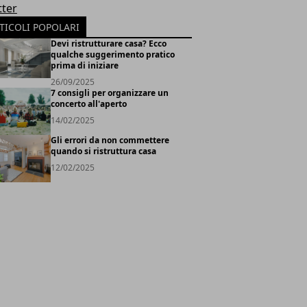
tter
TICOLI POPOLARI
Devi ristrutturare casa? Ecco
qualche suggerimento pratico
prima di iniziare
26/09/2025
7 consigli per organizzare un
concerto all'aperto
14/02/2025
Gli errori da non commettere
quando si ristruttura casa
12/02/2025