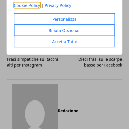
Cookie Policy
|
Privacy Policy
Personalizza
Facebook
Twitter
Whatsapp
Rifiuta Opzionali
Accetta Tutto
Articolo Precedente
Articolo Successivo
Frasi simpatiche sui tacchi
Dieci frasi sulle scarpe
alti per Instagram
basse per Facebook
Redazione