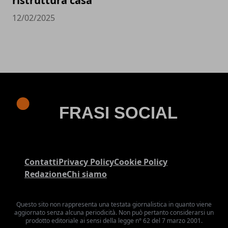
ristruttura casa
12/02/2025
Contatti
Privacy Policy
Cookie Policy
Redazione
Chi siamo
Questo sito non rappresenta una testata giornalistica in quanto viene
aggiornato senza alcuna periodicità. Non può pertanto considerarsi un
prodotto editoriale ai sensi della legge n° 62 del 7 marzo 2001.