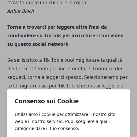
trovato qualcuno cui dare la colpa.
Arthur Bloch
Torna a trovarci per leggere altre frasi da
condividere su Tik Tok per arricchire i tuoi video
su questo social network
Se sei iscritto a Tik Tok e vuoi migliorare la qualità
dei tuoi contenuti per incrementare il numero dei
seguaci, torna a leggerci spesso. Selezioneremo per
te le migliori
frasi per Tik Tok
, che potrai leggere e
condividere in pochi minuti insieme ai tuoi video.
Consenso sui Cookie
Utilizziamo i cookie per ottimizzare il nostro sito
Tik Tok frasi divertenti
web e il nostro servizio. Puoi scegliere a quali
categorie dare il tuo consenso.