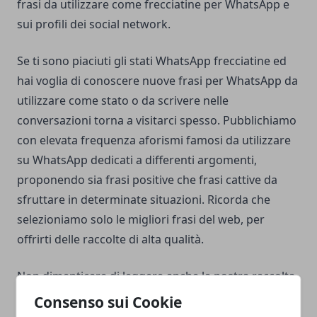
frasi da utilizzare come frecciatine per WhatsApp e
sui profili dei social network.
Se ti sono piaciuti gli stati WhatsApp frecciatine ed
hai voglia di conoscere nuove
frasi per WhatsApp
da
utilizzare come stato o da scrivere nelle
conversazioni torna a visitarci spesso. Pubblichiamo
con elevata frequenza aforismi famosi da utilizzare
su WhatsApp dedicati a differenti argomenti,
proponendo sia frasi positive che frasi cattive da
sfruttare in determinate situazioni. Ricorda che
selezioniamo solo le migliori frasi del web, per
offrirti delle raccolte di alta qualità.
Non dimenticare di leggere anche la nostra raccolta
di
frasi belle brevi per WhatsApp
, che magari
Consenso sui Cookie
possono aiutarti a superare il momento