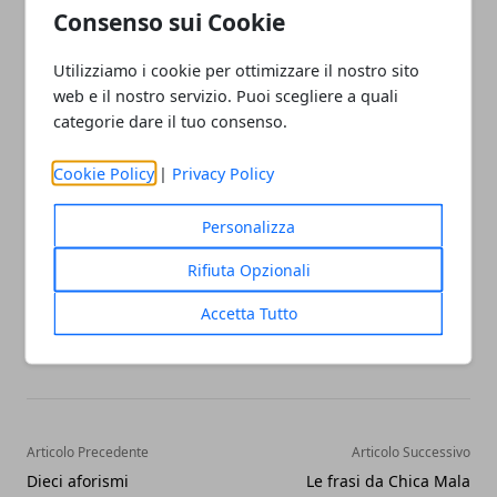
avere dei buoni amici possa migliorare la vita. Visita
Consenso sui Cookie
anche la nostra sezione dedicata alle
frasi per
Twitter
per scoprire altre frasi famose da
Utilizziamo i cookie per ottimizzare il nostro sito
web e il nostro servizio. Puoi scegliere a quali
condividere su questo social network.
categorie dare il tuo consenso.
Cookie Policy
|
Privacy Policy
Migliori frasi sull'amicizia per Twitter
Personalizza
Rifiuta Opzionali
Accetta Tutto
Facebook
Twitter
Whatsapp
Articolo Precedente
Articolo Successivo
Dieci aforismi
Le frasi da Chica Mala